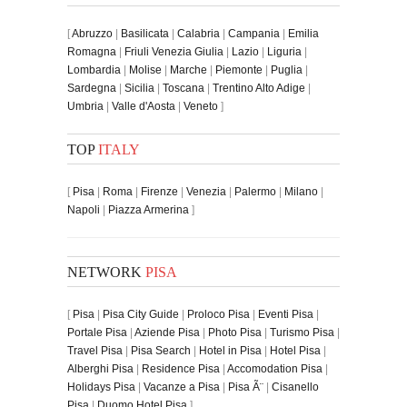
[
Abruzzo
|
Basilicata
|
Calabria
|
Campania
|
Emilia
Romagna
|
Friuli Venezia Giulia
|
Lazio
|
Liguria
|
Lombardia
|
Molise
|
Marche
|
Piemonte
|
Puglia
|
Sardegna
|
Sicilia
|
Toscana
|
Trentino Alto Adige
|
Umbria
|
Valle d'Aosta
|
Veneto
]
TOP
ITALY
[
Pisa
|
Roma
|
Firenze
|
Venezia
|
Palermo
|
Milano
|
Napoli
|
Piazza Armerina
]
NETWORK
PISA
[
Pisa
|
Pisa City Guide
|
Proloco Pisa
|
Eventi Pisa
|
Portale Pisa
|
Aziende Pisa
|
Photo Pisa
|
Turismo Pisa
|
Travel Pisa
|
Pisa Search
|
Hotel in Pisa
|
Hotel Pisa
|
Alberghi Pisa
|
Residence Pisa
|
Accomodation Pisa
|
Holidays Pisa
|
Vacanze a Pisa
|
Pisa Ã¨
|
Cisanello
Pisa
|
Duomo Hotel Pisa
]