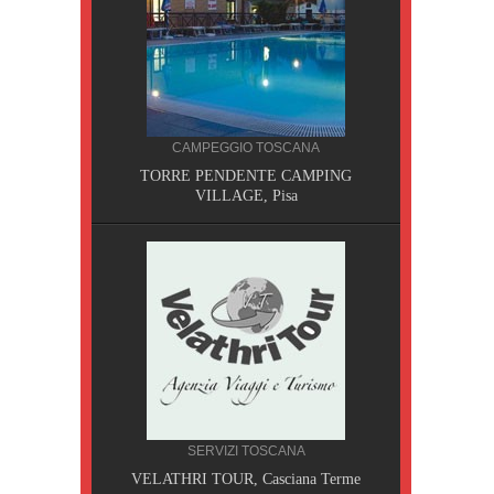
CAMPEGGIO TOSCANA
TORRE PENDENTE CAMPING
VILLAGE, Pisa
CILIA
SERVIZI TOSCANA
AOBAB,
VELATHRI TOUR, Casciana Terme