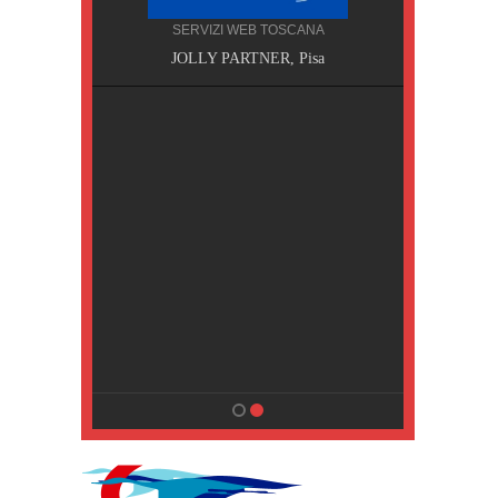
SERVIZI WEB TOSCANA
, Pisa
JOLLY PARTNER, Pisa
NA
MPING