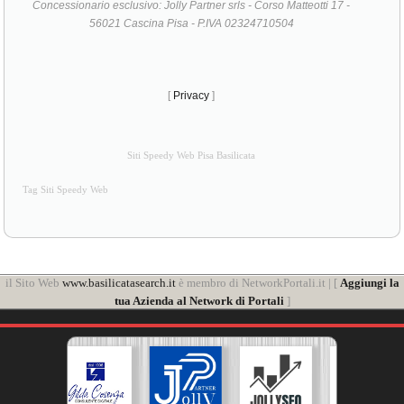
Concessionario esclusivo: Jolly Partner srls - Corso Matteotti 17 -
56021 Cascina Pisa - P.IVA 02324710504
[
Privacy
]
Siti Speedy Web Pisa Basilicata
Tag Siti Speedy Web
il Sito Web
www.basilicatasearch.it
è membro di NetworkPortali.it | [
Aggiungi la
tua Azienda al Network di Portali
]