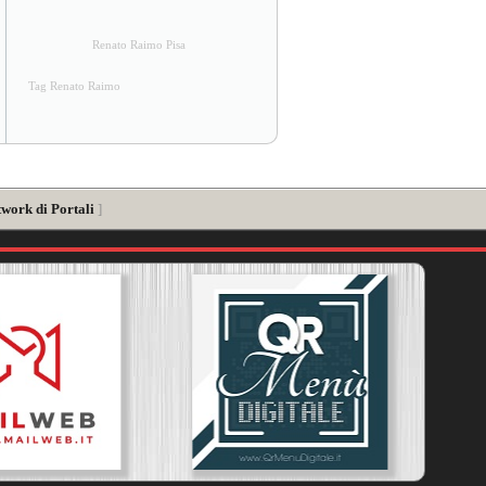
Renato Raimo Pisa
Tag Renato Raimo
twork di Portali
]