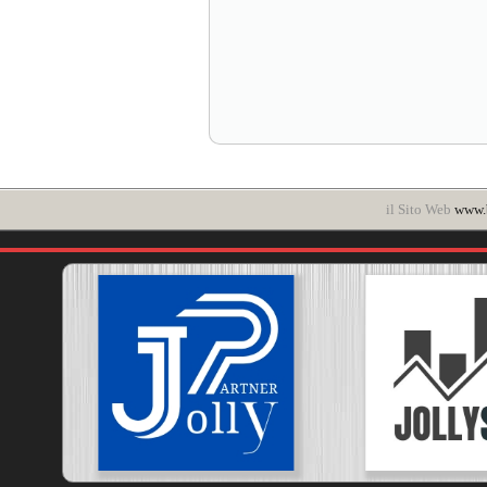
il Sito Web
www.b