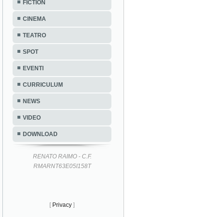
FICTION
CINEMA
TEATRO
SPOT
EVENTI
CURRICULUM
NEWS
VIDEO
DOWNLOAD
RENATO RAIMO - C.F.
RMARNT63E05I158T
[
Privacy
]