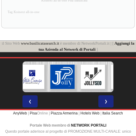
Koinext all-in-one Pisa Basilicata
Tag Koinext all-in-one
il Sito Web
www.basilicatasearch.it
è membro di NetworkPortali.it | [
Aggiungi la
tua Azienda al Network di Portali
]
❮
❯
AnyWeb
|
Pisa
Online |
Piazza Armerina
|
Hotels Web
|
Italia Search
Portale Web membro di
NETWORK PORTALI
Questo portale aderisce al progetto di PROMOZIONE MULTI-CANALE: unico