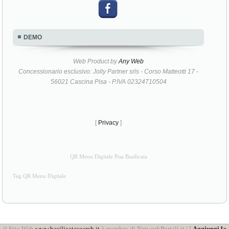
DEMO
Web Product by
Any Web
Concessionario esclusivo: Jolly Partner srls - Corso Matteotti 17 -
56021 Cascina Pisa - P.IVA 02324710504
[
Privacy
]
QR Menu Digitale Pisa Basilicata
Tag QR Menu Digitale
il Sito Web
www.basilicatasearch.it
è membro di NetworkPortali.it | [
Aggiungi la