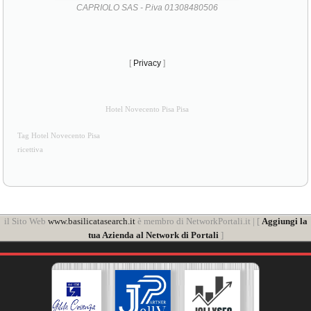
CAPRIOLO SAS - P.iva 01308480506
[
Privacy
]
Hotel Novecento Pisa Pisa
Tag Hotel Novecento Pisa
ricettiva
il Sito Web
www.basilicatasearch.it
è membro di NetworkPortali.it | [
Aggiungi la
tua Azienda al Network di Portali
]