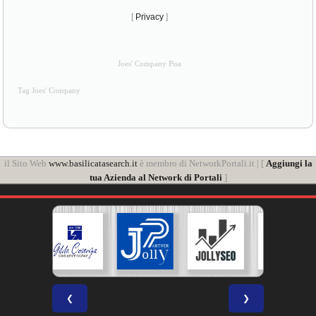
[
Privacy
]
Joes' Company Pisa
Tag Joes' Company
il Sito Web
www.basilicatasearch.it
è membro di NetworkPortali.it | [
Aggiungi la
tua Azienda al Network di Portali
]
❮
❯