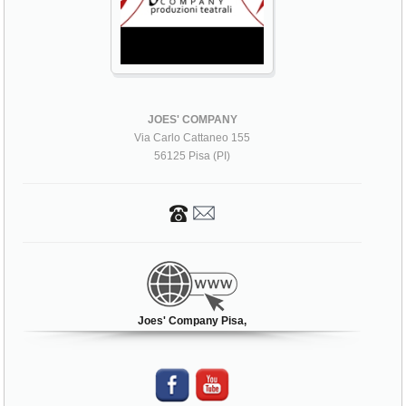
JOES' COMPANY
Via Carlo Cattaneo 155
56125 Pisa (PI)
Joes' Company Pisa,