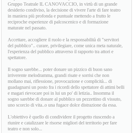
Gruppo Teatrale IL CANOVACCIO, in virtù di un grande
desiderio condiviso, la decisione di vivere l'arte di fare teatro
in maniera più profonda e puntuale mettendo a frutto le
reciproche esperienze di palcoscenico e di formazione
maturate nel passato.
Accettare, accogliere il ruolo e la responsabilità di "servitori
del pubblico".. curare, privilegiare, come unica meta naturale,
l'esperienza del pubblico attraverso il rapporto tra attori e
spettatore.
Il sogno sarebbe... poter donare un pizzico di buon sano
irriverente melodramma, grandi risate e sorrisi che non
mollano mai, riflessione, provocazione e complicità... di
guadagnarsi un posto fra i ricordi dello spettatore di attimi belli
e magari rievocare poi in lui un po' di letizia.. Insomma il
sogno sarebbe di donare al pubblico un pezzettino di vissuto,
uno scorcio di vita..o una fugace dolce distrazione da essa.
L'obiettivo è quello di condividere il progetto riuscendo a
riunire e catalizzare le risorse migliori del territorio per fare
teatro e non solo...