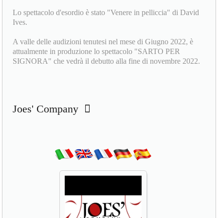
Lo spettacolo d'esordio è stato "Venere in pelliccia" di David
Ives.
A valle delle audizioni tenutesi nel mese di Giugno 2022, è
attualmente in produzione lo spettacolo "SARTO PER
SIGNORA" che vedrà il debutto alla fine di novembre 2022.
Joes' Company