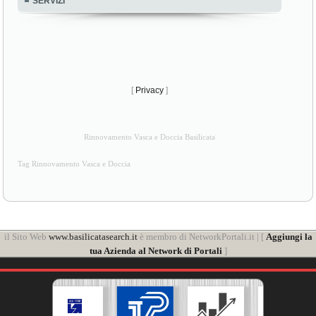
SERVIZI
[
Privacy
]
Rinnovamento Vasca e Doccia Basilicata
Tag Rinnovamento Vasca e Doccia
il Sito Web
www.basilicatasearch.it
è membro di NetworkPortali.it | [
Aggiungi la
tua Azienda al Network di Portali
]