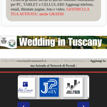
per PC, TABLET e CELLULARI! Aggiungi telefono,
email, illimitate pagine, foto e video.
GESTISCI LA
TUA ATTIVITA': anche GRATIS!
il Sito Web
www.basilicatasearch.it
è membro di NetworkPortali.it | [
Aggiungi la
tua Azienda al Network di Portali
]
❮
❯