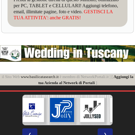
per PC, TABLET e CELLULARI! Aggiungi telefono,
email, illimitate pagine, foto e video.
GESTISCI LA
TUA ATTIVITA': anche GRATIS!
il Sito Web
www.basilicatasearch.it
è membro di NetworkPortali.it | [
Aggiungi la
tua Azienda al Network di Portali
]
❮
❯