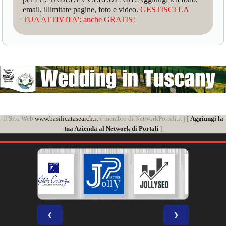
email, illimitate pagine, foto e video.
GESTISCI LA
TUA ATTIVITA': anche GRATIS!
il Sito Web
www.basilicatasearch.it
è membro di NetworkPortali.it | [
Aggiungi la
tua Azienda al Network di Portali
]
❮
❯