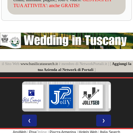
TUA ATTIVITA': anche GRATIS!
il Sito Web
www.basilicatasearch.it
è membro di NetworkPortali.it | [
Aggiungi la
tua Azienda al Network di Portali
]
❮
❯
AnyWeb
|
Pisa
Online |
Piazza Armerina
|
Hotels Web
|
Italia Search