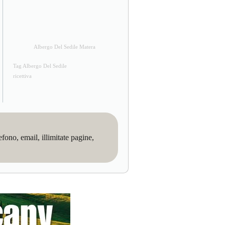
Albergo Del Sedile Matera
Tag Albergo Del Sedile
ricettiva
no, email, illimitate pagine,