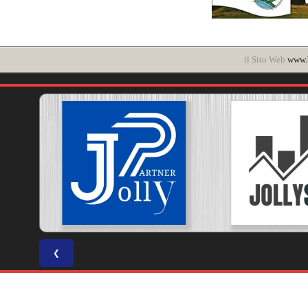
il Sito Web
www.b
❮