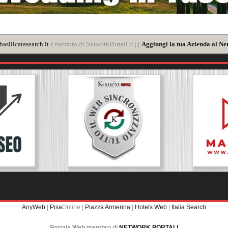
asilicatasearch.it
è membro di NetworkPortali.it | [
Aggiungi la tua Azienda al Ne
AnyWeb
|
Pisa
Online |
Piazza Armerina
|
Hotels Web
|
Italia Search
Portale Web membro di
NETWORK PORTALI