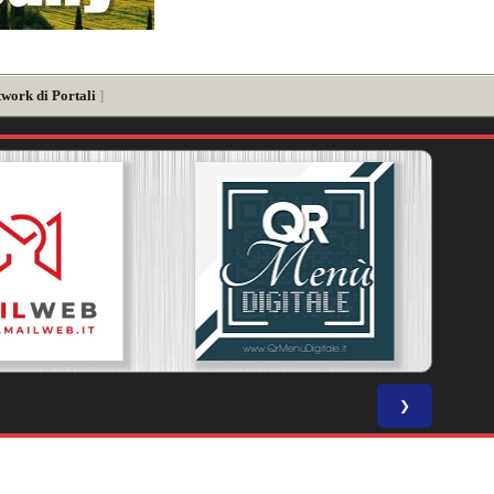
twork di Portali
]
❯