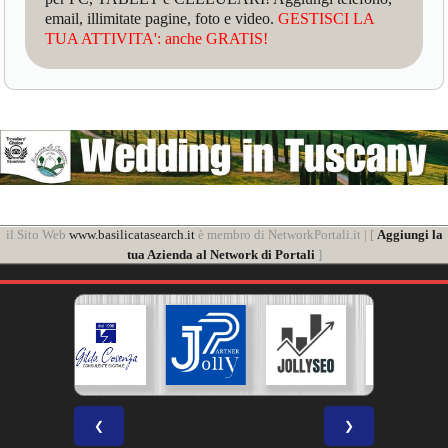
email, illimitate pagine, foto e video.
GESTISCI LA
TUA ATTIVITA': anche GRATIS!
il Sito Web
www.basilicatasearch.it
è membro di NetworkPortali.it | [
Aggiungi la
tua Azienda al Network di Portali
]
❮
❯