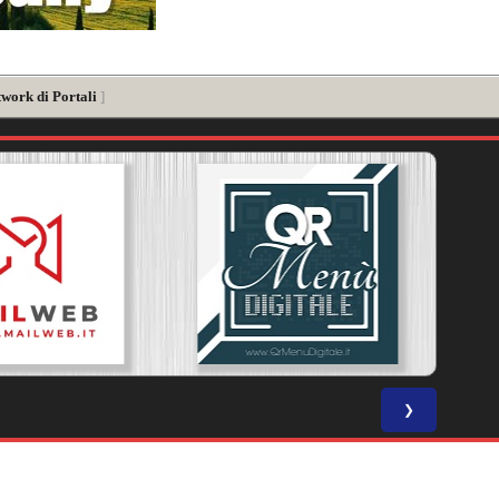
twork di Portali
]
❯