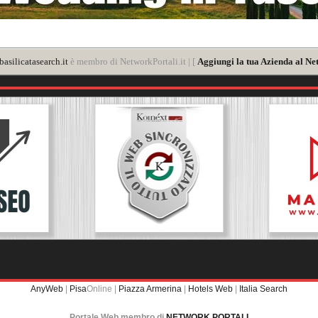
asilicatasearch.it
è membro di NetworkPortali.it | [
Aggiungi la tua Azienda al Ne
AnyWeb
|
Pisa
Online |
Piazza Armerina
|
Hotels Web
|
Italia Search
Portale Web membro di
NETWORK PORTALI