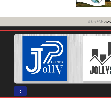
il Sito Web
www.b
❮