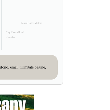
FastmHotel Matera
Tag FastmHotel
ricettiva
no, email, illimitate pagine,