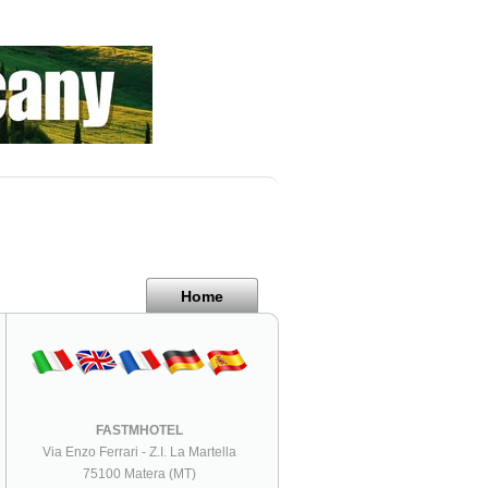
Home
FASTMHOTEL
Via Enzo Ferrari - Z.I. La Martella
75100 Matera (MT)