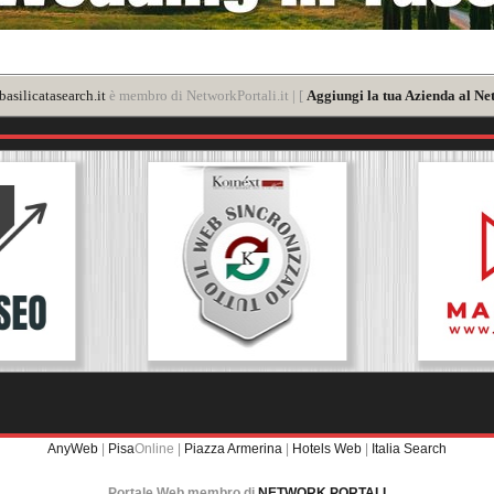
asilicatasearch.it
è membro di NetworkPortali.it | [
Aggiungi la tua Azienda al Ne
AnyWeb
|
Pisa
Online |
Piazza Armerina
|
Hotels Web
|
Italia Search
Portale Web membro di
NETWORK PORTALI