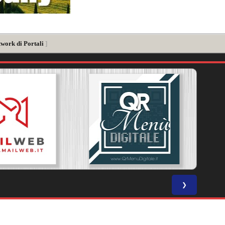
twork di Portali
]
❯