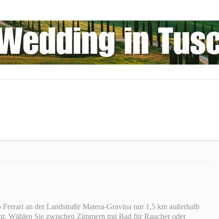
o Ferrari an der Landstraße Matera-Gravina nur 1,5 km außerhalb
nt. Wählen Sie zwischen Zimmern mit Bad für Raucher oder