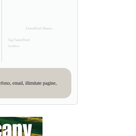
FastmHotel Matera
Tag FastmHotel
ricettiva
no, email, illimitate pagine,