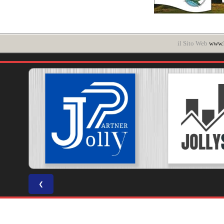
il Sito Web
www.b
❮