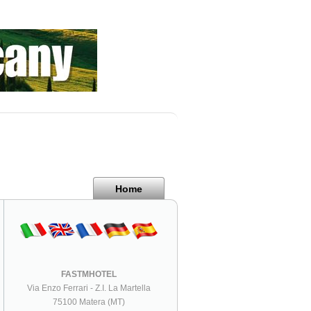
Home
FASTMHOTEL
Via Enzo Ferrari - Z.I. La Martella
75100 Matera (MT)