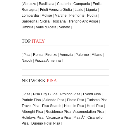
[
Abruzzo
|
Basilicata
|
Calabria
|
Campania
|
Emilia
Romagna
|
Friuli Venezia Giulia
|
Lazio
|
Liguria
|
Lombardia
|
Molise
|
Marche
|
Piemonte
|
Puglia
|
Sardegna
|
Sicilia
|
Toscana
|
Trentino Alto Adige
|
Umbria
|
Valle d'Aosta
|
Veneto
]
TOP
ITALY
[
Pisa
|
Roma
|
Firenze
|
Venezia
|
Palermo
|
Milano
|
Napoli
|
Piazza Armerina
]
NETWORK
PISA
[
Pisa
|
Pisa City Guide
|
Proloco Pisa
|
Eventi Pisa
|
Portale Pisa
|
Aziende Pisa
|
Photo Pisa
|
Turismo Pisa
|
Travel Pisa
|
Pisa Search
|
Hotel in Pisa
|
Hotel Pisa
|
Alberghi Pisa
|
Residence Pisa
|
Accomodation Pisa
|
Holidays Pisa
|
Vacanze a Pisa
|
Pisa Ã¨
|
Cisanello
Pisa
|
Duomo Hotel Pisa
]