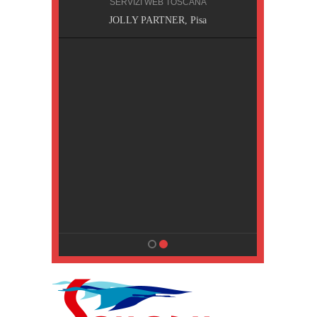
SERVIZI WEB TOSCANA
, Pisa
JOLLY PARTNER, Pisa
NA
MPING