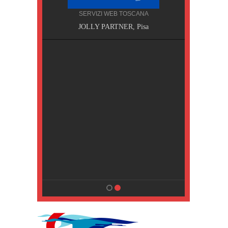
SERVIZI WEB TOSCANA
, Pisa
JOLLY PARTNER, Pisa
NA
MPING