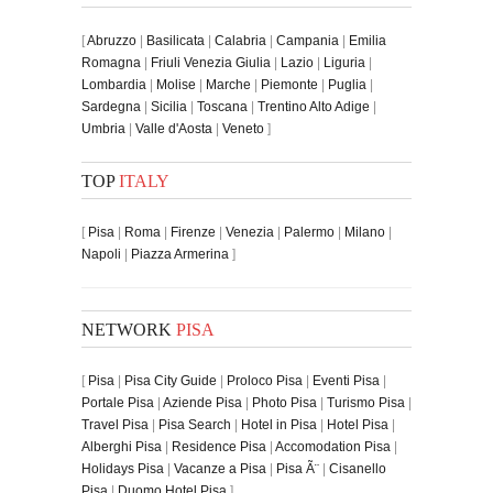
[
Abruzzo
|
Basilicata
|
Calabria
|
Campania
|
Emilia
Romagna
|
Friuli Venezia Giulia
|
Lazio
|
Liguria
|
Lombardia
|
Molise
|
Marche
|
Piemonte
|
Puglia
|
Sardegna
|
Sicilia
|
Toscana
|
Trentino Alto Adige
|
Umbria
|
Valle d'Aosta
|
Veneto
]
TOP
ITALY
[
Pisa
|
Roma
|
Firenze
|
Venezia
|
Palermo
|
Milano
|
Napoli
|
Piazza Armerina
]
NETWORK
PISA
[
Pisa
|
Pisa City Guide
|
Proloco Pisa
|
Eventi Pisa
|
Portale Pisa
|
Aziende Pisa
|
Photo Pisa
|
Turismo Pisa
|
Travel Pisa
|
Pisa Search
|
Hotel in Pisa
|
Hotel Pisa
|
Alberghi Pisa
|
Residence Pisa
|
Accomodation Pisa
|
Holidays Pisa
|
Vacanze a Pisa
|
Pisa Ã¨
|
Cisanello
Pisa
|
Duomo Hotel Pisa
]