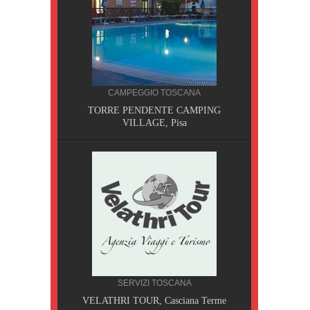
CAMPEGGIO TOSCANA
TORRE PENDENTE CAMPING
VILLAGE, Pisa
CILIA
SERVIZI TOSCANA
AOBAB,
VELATHRI TOUR, Casciana Terme