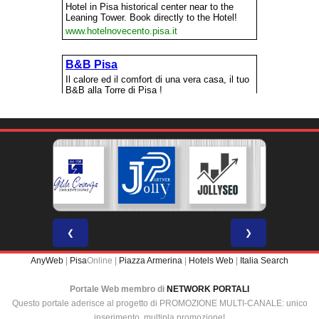
❮
❯
AnyWeb
|
Pisa
Online |
Piazza Armerina
|
Hotels Web
|
Italia Search
Portale Web membro di
NETWORK PORTALI
Questo portale aderisce al progetto di PROMOZIONE MULTI-CANALE: unico
inserimento, multipla promozione!