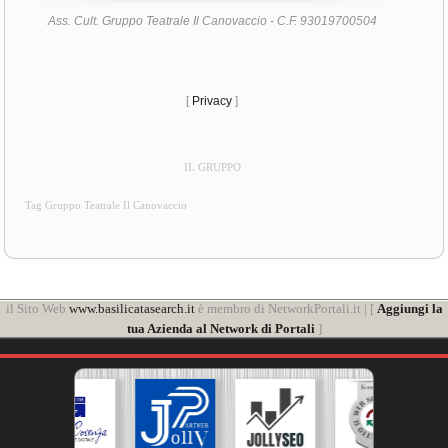
Ass. Cult. Gruppo Teatrale Il Canovaccio - C.F. 93019700504
[
Privacy
]
IL GRUPPO
Tag Gruppo Teatrale Il Canovaccio
il Sito Web
www.basilicatasearch.it
è membro di NetworkPortali.it | [
Aggiungi la
tua Azienda al Network di Portali
]