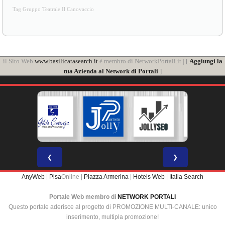
Tag Gruppo Teatrale Il Canovaccio
il Sito Web
www.basilicatasearch.it
è membro di NetworkPortali.it | [
Aggiungi la
tua Azienda al Network di Portali
]
❮
❯
AnyWeb
|
Pisa
Online |
Piazza Armerina
|
Hotels Web
|
Italia Search
Portale Web membro di
NETWORK PORTALI
Questo portale aderisce al progetto di PROMOZIONE MULTI-CANALE: unico
inserimento, multipla promozione!