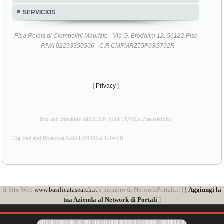
SERVICIOS
Pisa Relais di Ciampolini Maurizio - Via G. Brodolini 12, 56122 Pisa
- P.IVA 02293350506 - C.F. CMPMRZ55P03G702R
[
Privacy
]
Bed and Breakfast ARISTON PISA TOWER Pisa telefono
Tag Bed and Breakfast ARISTON PISA TOWER
il Sito Web
www.basilicatasearch.it
è membro di NetworkPortali.it | [
Aggiungi la
tua Azienda al Network di Portali
]