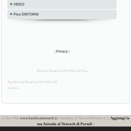
VIDEO
Pisa DINTORNI
[
Privacy
]
Bed and Breakfast PISA RELAIS Pisa
Tag Bed and Breakfast PISA RELAIS
ricettiva
il Sito Web
www.basilicatasearch.it
è membro di NetworkPortali.it | [
Aggiungi la
tua Azienda al Network di Portali
]