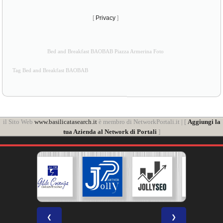
[
Privacy
]
Bed and Breakfast BAOBAB Piazza Armerina Foto
Tag Bed and Breakfast BAOBAB
il Sito Web
www.basilicatasearch.it
è membro di NetworkPortali.it | [
Aggiungi la
tua Azienda al Network di Portali
]
❮
❯