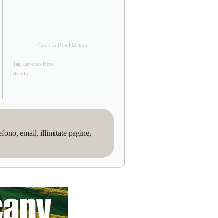
Caveoso Hotel Matera
Tag Caveoso Hotel
ricettiva
no, email, illimitate pagine,