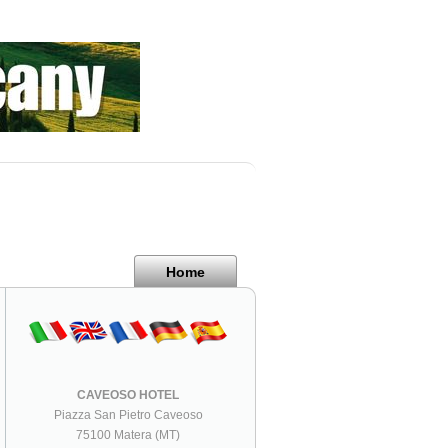
Home
CAVEOSO HOTEL
Piazza San Pietro Caveoso
75100 Matera (MT)