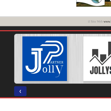
il Sito Web
www.b
❮