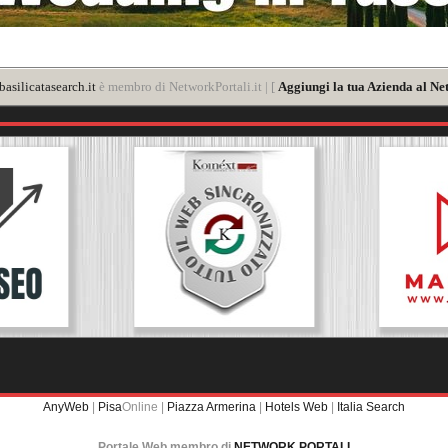
asilicatasearch.it
è membro di NetworkPortali.it | [
Aggiungi la tua Azienda al Ne
AnyWeb
|
Pisa
Online |
Piazza Armerina
|
Hotels Web
|
Italia Search
Portale Web membro di
NETWORK PORTALI