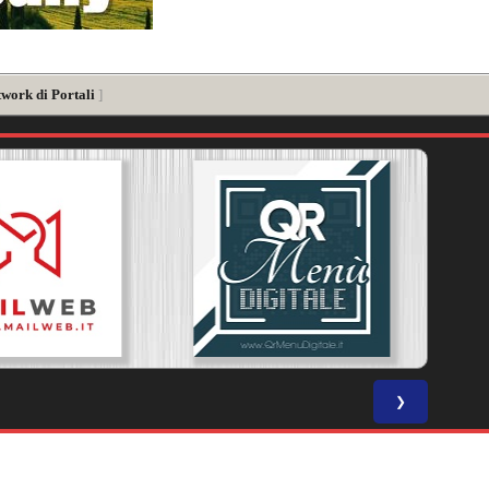
twork di Portali
]
❯