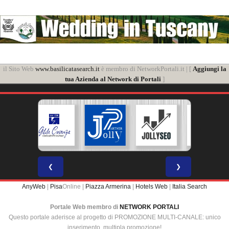
il Sito Web
www.basilicatasearch.it
è membro di NetworkPortali.it | [
Aggiungi la
tua Azienda al Network di Portali
]
❮
❯
AnyWeb
|
Pisa
Online |
Piazza Armerina
|
Hotels Web
|
Italia Search
Portale Web membro di
NETWORK PORTALI
Questo portale aderisce al progetto di PROMOZIONE MULTI-CANALE: unico
inserimento, multipla promozione!