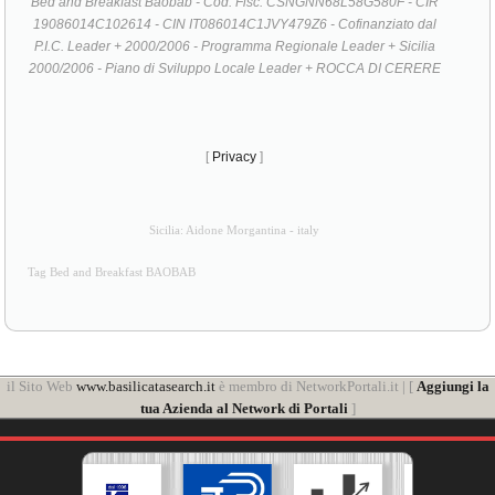
Bed and Breakfast Baobab - Cod. Fisc. CSNGNN68L58G580F - CIR
19086014C102614 - CIN IT086014C1JVY479Z6 - Cofinanziato dal
P.I.C. Leader + 2000/2006 - Programma Regionale Leader + Sicilia
2000/2006 - Piano di Sviluppo Locale Leader + ROCCA DI CERERE
[
Privacy
]
Sicilia: Aidone Morgantina - italy
Tag Bed and Breakfast BAOBAB
il Sito Web
www.basilicatasearch.it
è membro di NetworkPortali.it | [
Aggiungi la
tua Azienda al Network di Portali
]