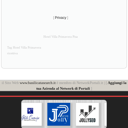
[
Privacy
]
Hotel Villa Primavera Pisa
Tag Hotel Villa Primavera
ricettiva
il Sito Web
www.basilicatasearch.it
è membro di NetworkPortali.it | [
Aggiungi la
tua Azienda al Network di Portali
]