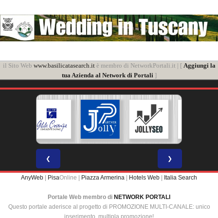
il Sito Web
www.basilicatasearch.it
è membro di NetworkPortali.it | [
Aggiungi la
tua Azienda al Network di Portali
]
❮
❯
AnyWeb
|
Pisa
Online |
Piazza Armerina
|
Hotels Web
|
Italia Search
Portale Web membro di
NETWORK PORTALI
Questo portale aderisce al progetto di PROMOZIONE MULTI-CANALE: unico
inserimento, multipla promozione!