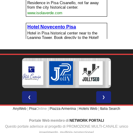
❮
❯
AnyWeb
|
Pisa
Online |
Piazza Armerina
|
Hotels Web
|
Italia Search
Portale Web membro di
NETWORK PORTALI
Questo portale aderisce al progetto di PROMOZIONE MULTI-CANALE: unico
inserimento, multipla promozione!