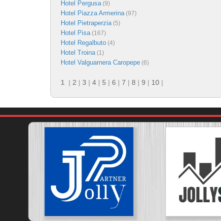
Hotel Pergusa
(9)
Hotel Piazza Armerina
(97)
Hotel Pietraperzia
(5)
Hotel Pisa
(167)
Hotel Regalbuto
(4)
Hotel Troina
(1)
Hotel Valguarnera Caropepe
(6)
1
|
2
|
3
|
4
|
5
|
6
|
7
|
8
|
9
|
10
|