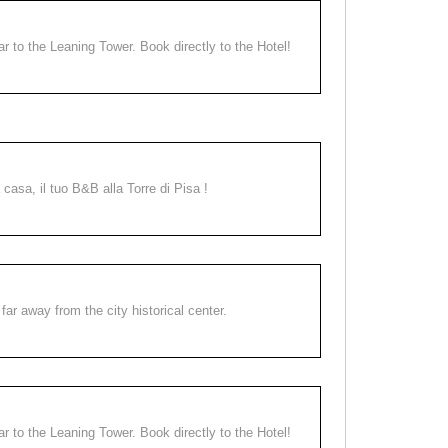
ear to the Leaning Tower. Book directly to the Hotel!
a casa, il tuo B&B alla Torre di Pisa !
far away from the city historical center.
ear to the Leaning Tower. Book directly to the Hotel!