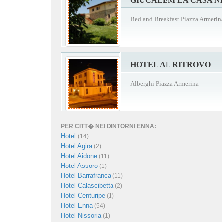
GIUCALEM LA CASA N
Bed and Breakfast Piazza Armerin
HOTEL AL RITROVO
Alberghi Piazza Armerina
PER CITT� NEI DINTORNI ENNA:
Hotel
(14)
Hotel Agira
(2)
Hotel Aidone
(11)
Hotel Assoro
(1)
Hotel Barrafranca
(11)
Hotel Calascibetta
(2)
Hotel Centuripe
(1)
Hotel Enna
(54)
Hotel Nissoria
(1)