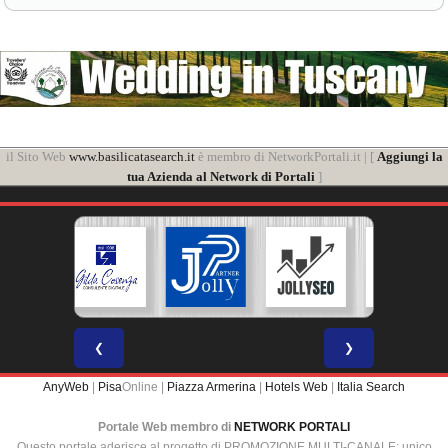
il Sito Web
www.basilicatasearch.it
è membro di NetworkPortali.it | [
Aggiungi la
tua Azienda al Network di Portali
]
❮
❯
AnyWeb
|
Pisa
Online |
Piazza Armerina
|
Hotels Web
|
Italia Search
Portale Web membro di
NETWORK PORTALI
Questo portale aderisce al progetto di PROMOZIONE MULTI-CANALE: unico