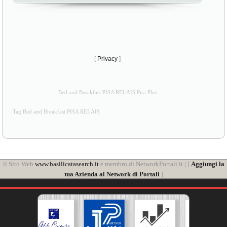
[
Privacy
]
Bed and Breakfast PISA RELAIS Pisa Plus
Tag Bed and Breakfast PISA RELAIS
il Sito Web
www.basilicatasearch.it
è membro di NetworkPortali.it | [
Aggiungi la
tua Azienda al Network di Portali
]