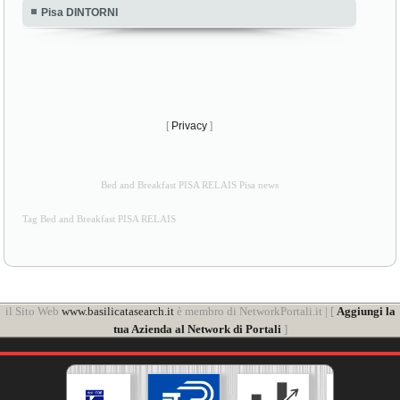
Pisa DINTORNI
[
Privacy
]
Bed and Breakfast PISA RELAIS Pisa news
Tag Bed and Breakfast PISA RELAIS
il Sito Web
www.basilicatasearch.it
è membro di NetworkPortali.it | [
Aggiungi la
tua Azienda al Network di Portali
]