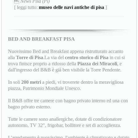

News Pisa (Pi)
[ leggi tutto:
museo delle navi antiche di pisa
]
BED AND BREAKFAST PISA
Nuovissimo Bed and Breakfast appena ristrutturato accanto
alla
Torre di Pisa
.La via del
centro storico di Pisa
in cui si
trova finisce proprio a ridosso della
Piazza dei Miracoli
, e
dall'ingresso del B&B è già ben visibile la Torre Pendente.
In soli
200 metri
a piedi, vi troverete dentro la meravigliosa
piazza, Patrimonio Mondiale Unesco.
Il B&B offre tre camere con bagno privato interno ed una con
bagno privato esterno.
Tutte le camere sono anallergiche, dotate di condizionatore
autonomo, TV 32", frigobar, bollitore e set di accoglienza.
L'arredamento è nuovissimo, l'ambiente è climatizzato e dotato