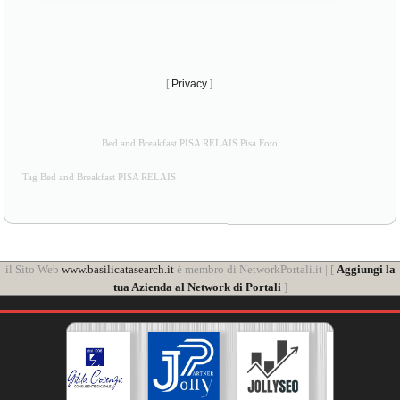
[
Privacy
]
Bed and Breakfast PISA RELAIS Pisa Foto
Tag Bed and Breakfast PISA RELAIS
il Sito Web
www.basilicatasearch.it
è membro di NetworkPortali.it | [
Aggiungi la
tua Azienda al Network di Portali
]