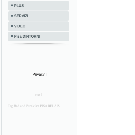
PLUS
SERVIZI
VIDEO
Pisa DINTORNI
[
Privacy
]
ctgr1
Tag Bed and Breakfast PISA RELAIS