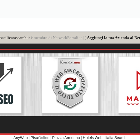
asilicatasearch.it
è membro di NetworkPortali.it | [
Aggiungi la tua Azienda al Ne
AnyWeb
|
Pisa
Online |
Piazza Armerina
|
Hotels Web
|
Italia Search