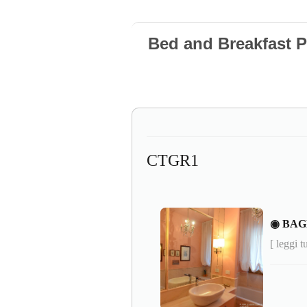
Bed and Breakfast 
CTGR1
◉ BAG
[ leggi t