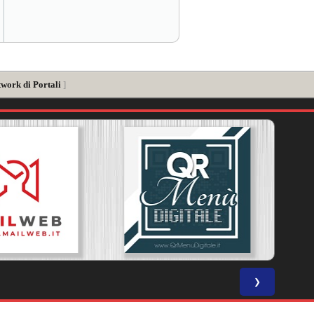
twork di Portali
]
❯