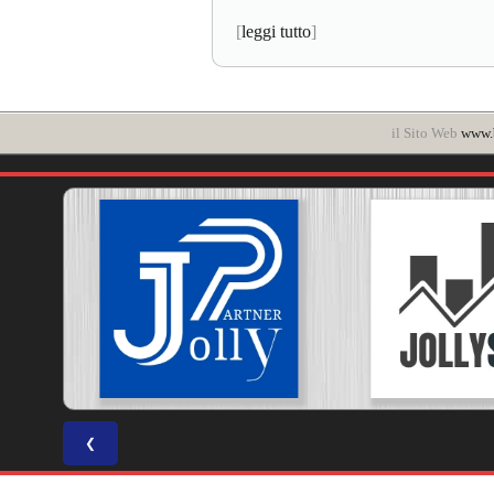
[
leggi tutto
]
il Sito Web
www.b
❮