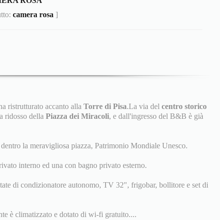
ERA ROSA
utto:
camera rosa
]
 ristrutturato accanto alla
Torre di Pisa
.La via del
centro storico
 a ridosso della
Piazza dei Miracoli
, e dall'ingresso del B&B è già
te dentro la meravigliosa piazza, Patrimonio Mondiale Unesco.
ivato interno ed una con bagno privato esterno.
tate di condizionatore autonomo, TV 32", frigobar, bollitore e set di
 è climatizzato e dotato di wi-fi gratuito....