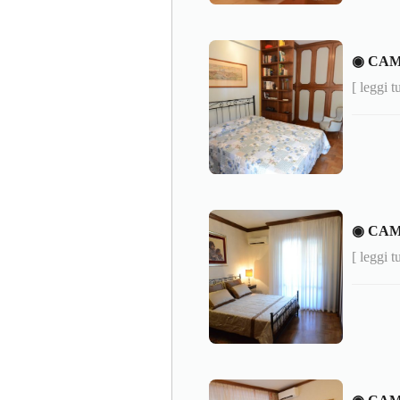
◉ CA
[ leggi t
◉ CAM
[ leggi t