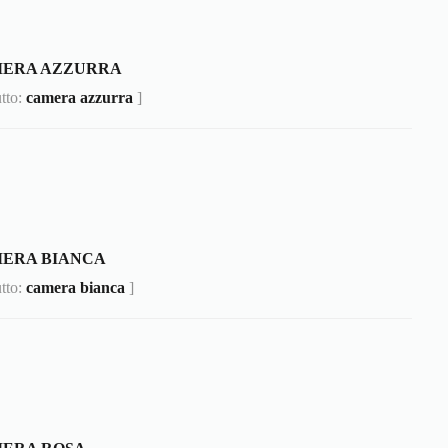
MERA AZZURRA
utto:
camera azzurra
]
ERA BIANCA
utto:
camera bianca
]