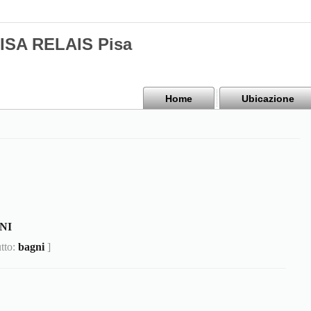
PISA RELAIS Pisa
Home
Ubicazione
NI
utto:
bagni
]