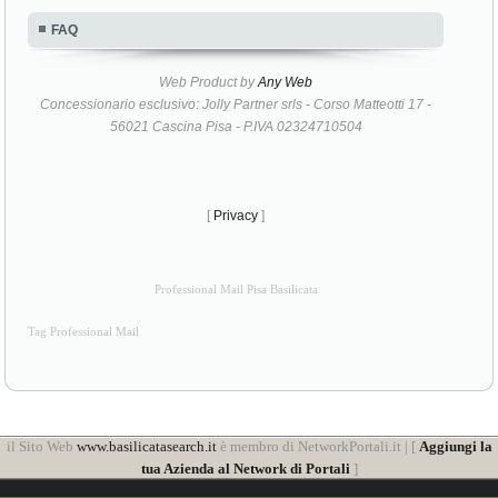
FAQ
Web Product by
Any Web
Concessionario esclusivo: Jolly Partner srls - Corso Matteotti 17 -
56021 Cascina Pisa - P.IVA 02324710504
[
Privacy
]
Professional Mail Pisa Basilicata
Tag Professional Mail
il Sito Web
www.basilicatasearch.it
è membro di NetworkPortali.it | [
Aggiungi la
tua Azienda al Network di Portali
]