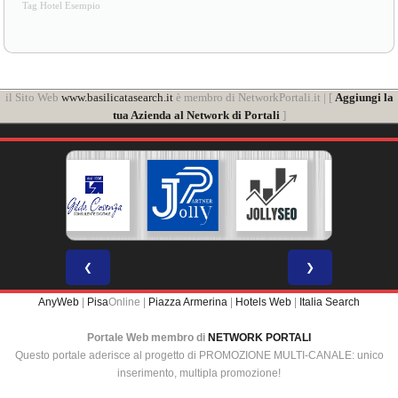
Tag Hotel Esempio
il Sito Web
www.basilicatasearch.it
è membro di NetworkPortali.it | [
Aggiungi la
tua Azienda al Network di Portali
]
❮
❯
AnyWeb
|
Pisa
Online |
Piazza Armerina
|
Hotels Web
|
Italia Search
Portale Web membro di
NETWORK PORTALI
Questo portale aderisce al progetto di PROMOZIONE MULTI-CANALE: unico
inserimento, multipla promozione!