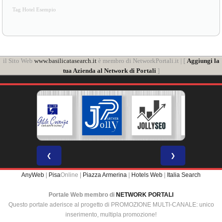
Tag Hotel Esempio
il Sito Web
www.basilicatasearch.it
è membro di NetworkPortali.it | [
Aggiungi la
tua Azienda al Network di Portali
]
❮
❯
AnyWeb
|
Pisa
Online |
Piazza Armerina
|
Hotels Web
|
Italia Search
Portale Web membro di
NETWORK PORTALI
Questo portale aderisce al progetto di PROMOZIONE MULTI-CANALE: unico
inserimento, multipla promozione!