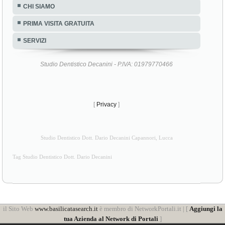
CHI SIAMO
PRIMA VISITA GRATUITA
SERVIZI
Studio Dentistico Decanini - P.IVA: 01979770466
[
Privacy
]
Studio Dentistico Dott. Dario Decanini Capannori, Lucca
Tag Studio Dentistico Dott. Dario Decanini
il Sito Web
www.basilicatasearch.it
è membro di NetworkPortali.it | [
Aggiungi la
tua Azienda al Network di Portali
]