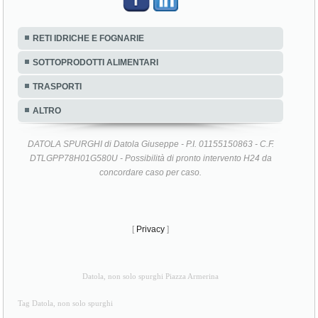
RETI IDRICHE E FOGNARIE
SOTTOPRODOTTI ALIMENTARI
TRASPORTI
ALTRO
DATOLA SPURGHI di Datola Giuseppe - P.I. 01155150863 - C.F.
DTLGPP78H01G580U - Possibilità di pronto intervento H24 da
concordare caso per caso.
[
Privacy
]
Datola, non solo spurghi Piazza Armerina
Tag Datola, non solo spurghi