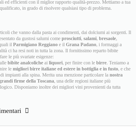
ali ed efficienti con il miglior rapporto qualità-prezzo. Mettiamo a tua
alificato, in grado di risolvere qualsiasi tipo di problema.
coli che vanno dalla pasta ai condimenti, dai dolciumi ai sorgenti. Il
presentato da gustosi salumi come
prosciutti
,
salami
,
bresaole
,
uali il
Parmigiano Reggiano
e il
Grana Padano
, i formaggi a
lità ci ha resi noti in tutta la zona. Il fornitissimo reparto bibite
are le più svariate esigenze:
alle
bibite analcoliche
ai
liquori
, per finire con le
birre
. Teniamo a
nire le
migliori birre italiane ed estere in bottiglia e in fusto
, e che
 di impianti alla spina. Merita una menzione particolare la
nostra
 grandi firme della Toscana
, una delle regioni italiane più
logico. Disponiamo inoltre dei migliori vini provenienti da tutta
limentari