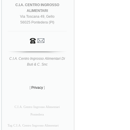
C.I.A. CENTRO INGROSSO
ALIMENTARI
Via Toscana 49, Gello
56025 Pontedera (PI)
C.I.A. Centro Ingrosso Alimentari Di
Buti & C. Snc
[
Privacy
]
C.I.A. Centro Ingrosso Alimentari
Pontedera
Tag C.I.A. Centro Ingrosso Alimentari