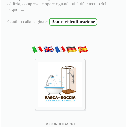
edilizia, comprese le opere riguardanti il rifacimento del
bagno. ...
Continua alla pagina >
Bonus ristrutturazione
AZZURRO BAGNI