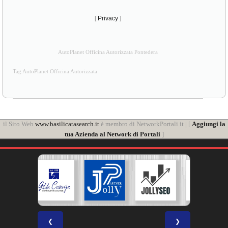
[
Privacy
]
AutoPlanet Officina Autorizzata Pontedera
Tag AutoPlanet Officina Autorizzata
il Sito Web
www.basilicatasearch.it
è membro di NetworkPortali.it | [
Aggiungi la
tua Azienda al Network di Portali
]
❮
❯