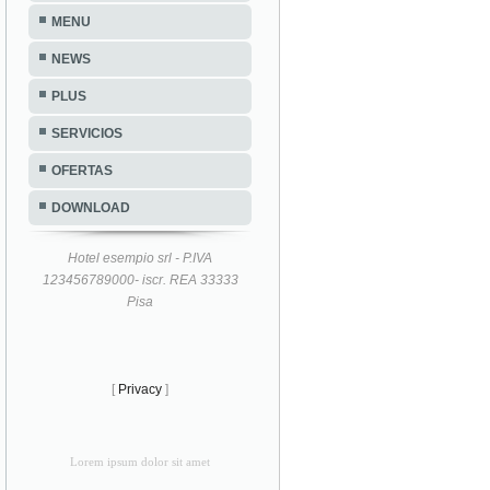
MENU
NEWS
PLUS
SERVICIOS
OFERTAS
DOWNLOAD
Hotel esempio srl - P.IVA
123456789000- iscr. REA 33333
Pisa
[
Privacy
]
Lorem ipsum dolor sit amet