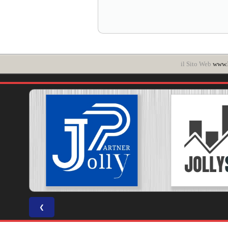
il Sito Web
www.b
❮