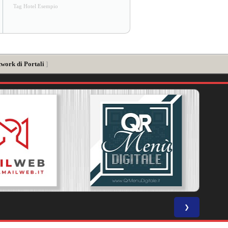
Tag Hotel Esempio
twork di Portali
]
❯