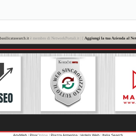
asilicatasearch.it
è membro di NetworkPortali.it | [
Aggiungi la tua Azienda al Ne
AnyWeb
|
Pisa
Online |
Piazza Armerina
|
Hotels Web
|
Italia Search