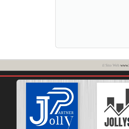
il Sito Web
www.b