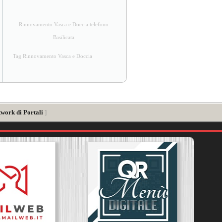
Rinnovamento Vasca e Doccia telefono
Basilicata
Tag Rinnovamento Vasca e Doccia
twork di Portali
]