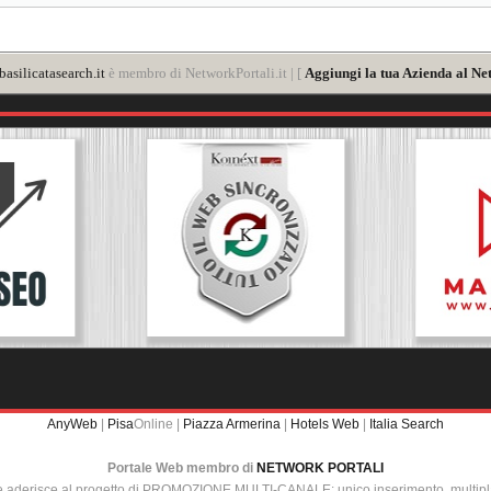
asilicatasearch.it
è membro di NetworkPortali.it | [
Aggiungi la tua Azienda al Ne
AnyWeb
|
Pisa
Online |
Piazza Armerina
|
Hotels Web
|
Italia Search
Portale Web membro di
NETWORK PORTALI
e aderisce al progetto di PROMOZIONE MULTI-CANALE: unico inserimento, multip