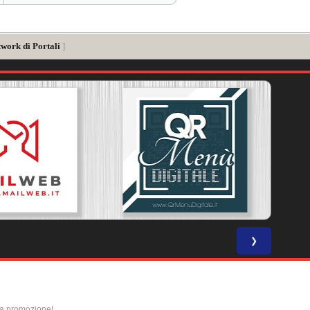
twork di Portali
]
❯
la promozione!