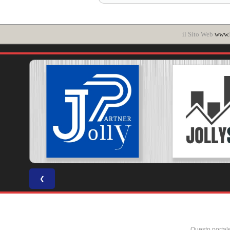
il Sito Web
www.b
❮
Questo portal