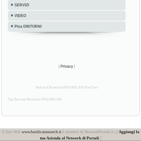
SERVIZI
VIDEO
Pisa DINTORNI
[
Privacy
]
Bed and Breakfast PISA RELAIS Pisa Foto
Tag Bed and Breakfast PISA RELAIS
il Sito Web
www.basilicatasearch.it
è membro di NetworkPortali.it | [
Aggiungi la
tua Azienda al Network di Portali
]