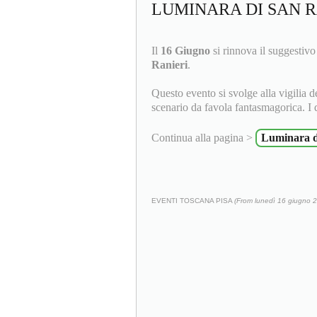
LUMINARA DI SAN R
Il
16 Giugno
si rinnova il suggestiv
Ranieri
.
Questo evento si svolge alla vigilia d
scenario da favola fantasmagorica. I de
Continua alla pagina >
Luminara d
EVENTI TOSCANA PISA
(From lunedì 16 giugno 2