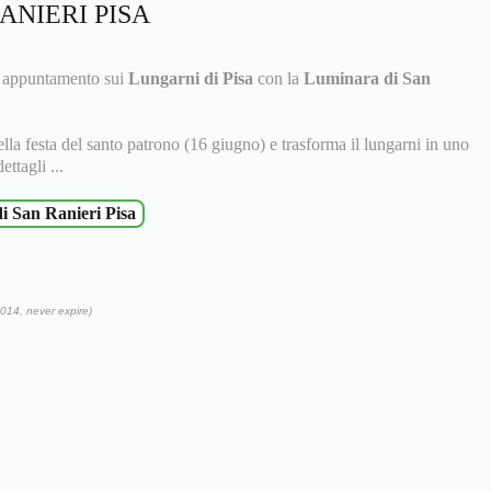
ANIERI PISA
o appuntamento sui
Lungarni di Pisa
con la
Luminara di San
ella festa del santo patrono (16 giugno) e trasforma il lungarni in uno
ttagli ...
i San Ranieri Pisa
014, never expire)