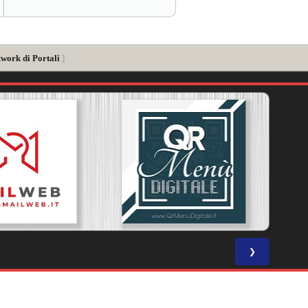
twork di Portali
]
❯