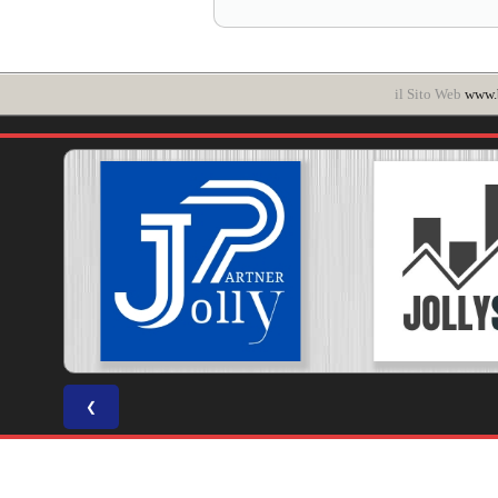
il Sito Web
www.b
❮