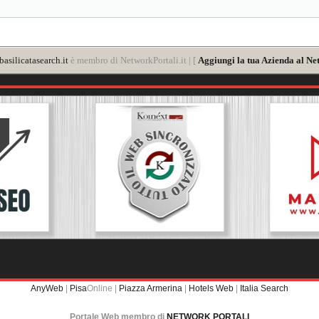
asilicatasearch.it
è membro di NetworkPortali.it | [
Aggiungi la tua Azienda al Ne
AnyWeb
|
Pisa
Online |
Piazza Armerina
|
Hotels Web
|
Italia Search
Portale Web membro di
NETWORK PORTALI